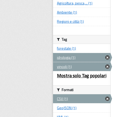
Agricoltura, pesca,... (1)
Ambiente (1)
Regioni e città (1)
Tag
forestale (1)
idrologia (1)
vincoli (1)
Mostra solo Tag popolari
Formati
CSV (1)
GeoJSON (1)
KML (1)