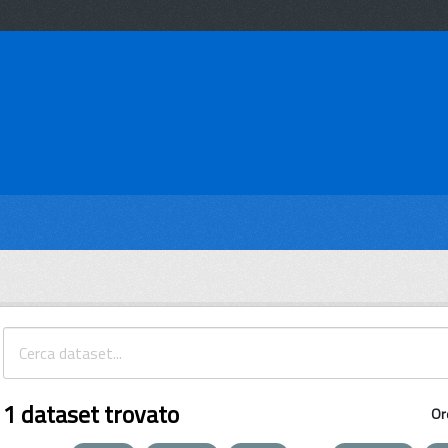
1 dataset trovato
Or