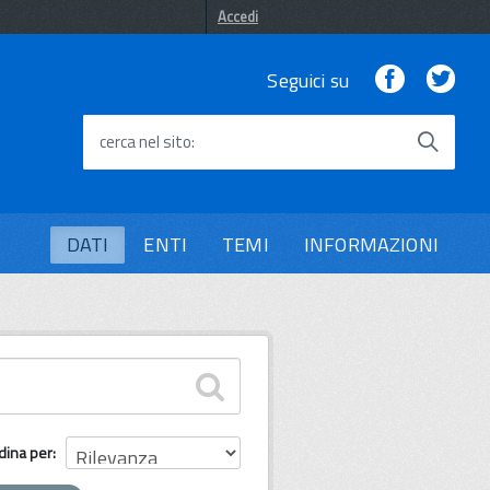
Accedi
Facebook
Twi
Seguici su
cerca nel sito
DATI
ENTI
TEMI
INFORMAZIONI
dina per