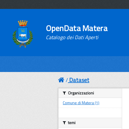
OpenData Matera
Catalogo dei Dati Aperti
Dataset
Organizzazioni
Comune di Matera (1)
temi