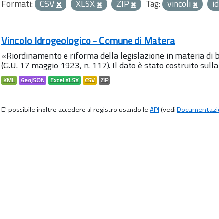
Formati:
CSV
XLSX
ZIP
Tag:
vincoli
i
Vincolo Idrogeologico - Comune di Matera
«Riordinamento e riforma della legislazione in materia di b
(G.U. 17 maggio 1923, n. 117). Il dato è stato costruito sulla
KML
GeoJSON
Excel XLSX
CSV
ZIP
E' possibile inoltre accedere al registro usando le
API
(vedi
Documentazi