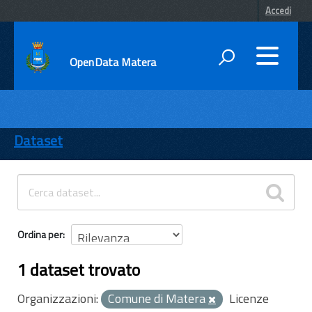
Accedi
OpenData Matera
DATI
ENTI
Dataset
TEMI
INFORMAZIONI
Ordina per
1 dataset trovato
Organizzazioni:
Comune di Matera
Licenze