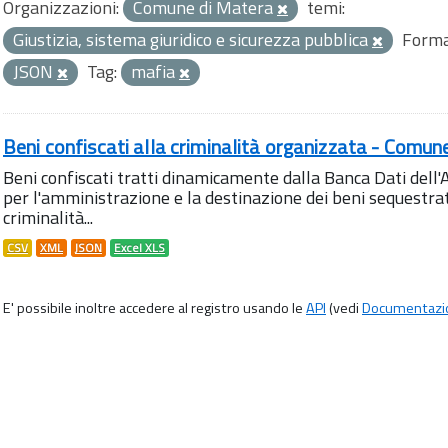
Organizzazioni:
Comune di Matera
temi:
Giustizia, sistema giuridico e sicurezza pubblica
Forma
JSON
Tag:
mafia
Beni confiscati alla criminalità organizzata - Comun
Beni confiscati tratti dinamicamente dalla Banca Dati del
per l'amministrazione e la destinazione dei beni sequestrati
criminalità...
CSV
XML
JSON
Excel XLS
E' possibile inoltre accedere al registro usando le
API
(vedi
Documentazi