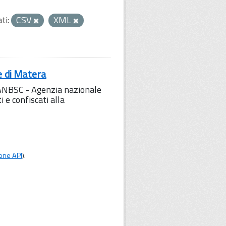
ti:
CSV
XML
e di Matera
l'ANBSC - Agenzia nazionale
 e confiscati alla
one API
).