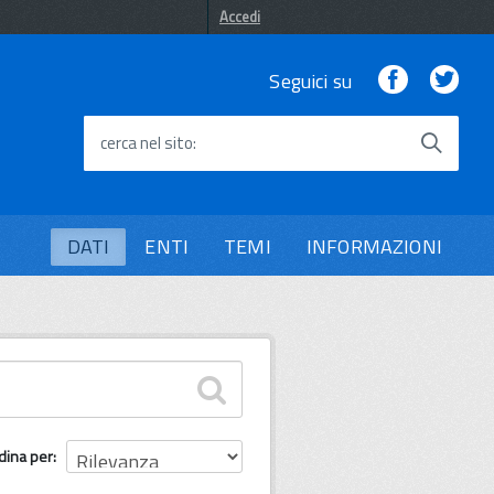
Accedi
Facebook
Twi
Seguici su
cerca nel sito
DATI
ENTI
TEMI
INFORMAZIONI
dina per