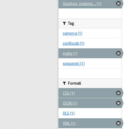
Giustizia, sistema ... (1)
Tag
camorra (1)
confiscati (1)
mafia (1)
sequestri (1)
Formati
CSV (1)
JSON (1)
XLS (1)
XML (1)