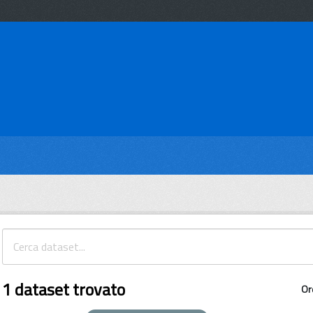
1 dataset trovato
Or