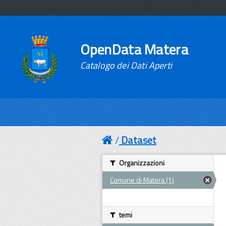
OpenData Matera
Catalogo dei Dati Aperti
Dataset
Organizzazioni
Comune di Matera (1)
temi