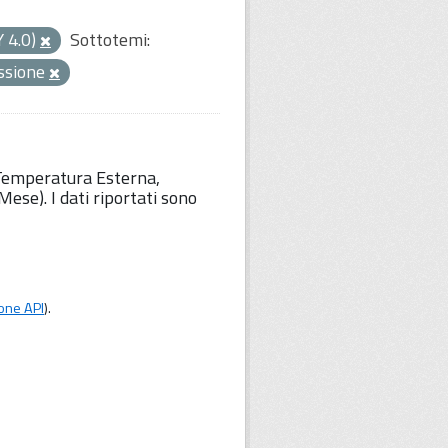
Y 4.0)
Sottotemi:
ssione
 Temperatura Esterna,
ese). I dati riportati sono
one API
).