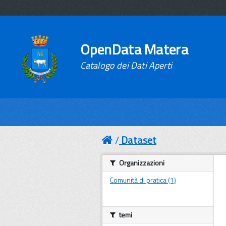
OpenData Matera
Catalogo dei Dati Aperti
Dataset
Organizzazioni
Comunità di pratica (1)
temi