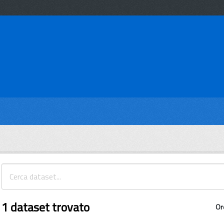
1 dataset trovato
Or