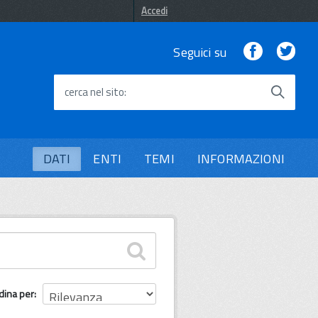
Accedi
Facebook
Twi
Seguici su
cerca nel sito
DATI
ENTI
TEMI
INFORMAZIONI
dina per