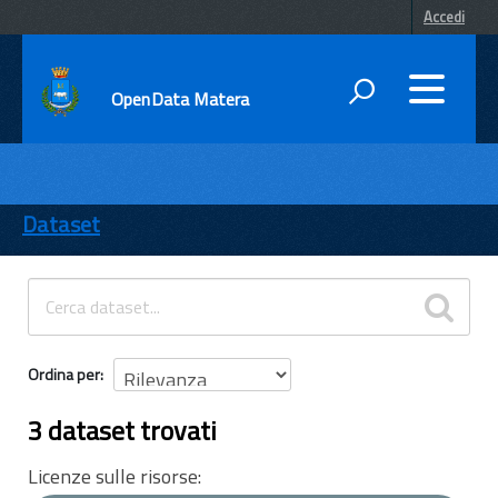
Accedi
OpenData Matera
DATI
ENTI
Dataset
TEMI
INFORMAZIONI
Ordina per
3 dataset trovati
Licenze sulle risorse: