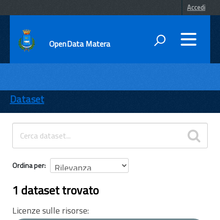
Accedi
OpenData Matera
DATI
ENTI
Dataset
TEMI
INFORMAZIONI
Ordina per
1 dataset trovato
Licenze sulle risorse: