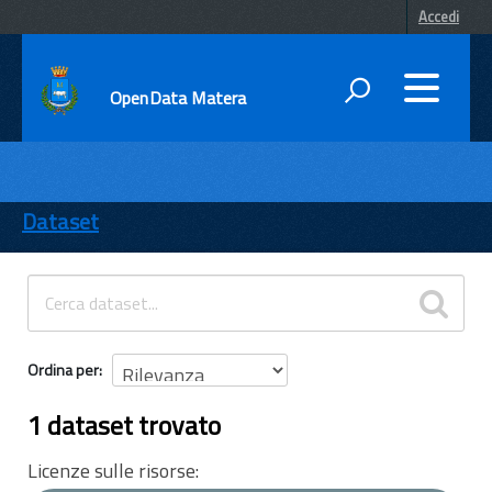
Accedi
OpenData Matera
DATI
ENTI
Dataset
TEMI
INFORMAZIONI
Ordina per
1 dataset trovato
Licenze sulle risorse: