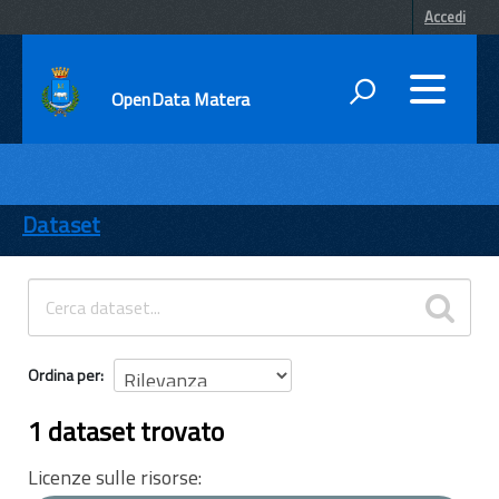
Accedi
OpenData Matera
DATI
ENTI
Dataset
TEMI
INFORMAZIONI
Ordina per
1 dataset trovato
Licenze sulle risorse: