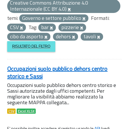
Creative Commons Attribuzione 4.0
Internazionale (CC BY 4.0)
temi:
Governo e settore pubblico
Formati:
CSV
Tag:
bar
pizzerie
cibo da asporto
dehors
tavoli
RISULTATO DEL FILTRO
Occupazioni suolo pubblico dehors centro
storico e Sassi
Occupazioni suolo pubblico dehors centro storico e
Sassi autorizzate dagli uffici competenti. Per
migliorare la visibilità abbiamo realizzato la
seguente MAPPA collegata...
CSV
Excel XLSX
E' possibile inoltre accedere al registro usando le
API
(vedi