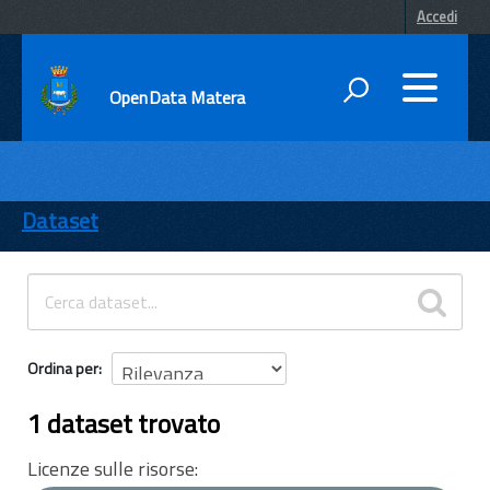
Accedi
OpenData Matera
DATI
ENTI
Dataset
TEMI
INFORMAZIONI
Ordina per
1 dataset trovato
Licenze sulle risorse: