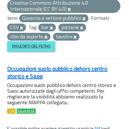
Creative Commons Attribuzione 4.0
Internazionale (CC BY 4.0)
temi:
Governo e settore pubblico
Formati:
CSV
Tag:
bar
pizzerie
cibo da asporto
tavolini
RISULTATO DEL FILTRO
Occupazioni suolo pubblico dehors centro
storico e Sassi
Occupazioni suolo pubblico dehors centro storico e
Sassi autorizzate dagli uffici competenti. Per
migliorare la visibilità abbiamo realizzato la
seguente MAPPA collegata...
CSV
Excel XLSX
E' possibile inoltre accedere al registro usando le
API
(vedi