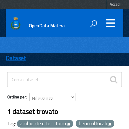
Accedi
OpenData Matera
DATI
ENTI
Dataset
TEMI
INFORMAZIONI
Ordina per
1 dataset trovato
Tag:
ambiente e territorio
beni culturali