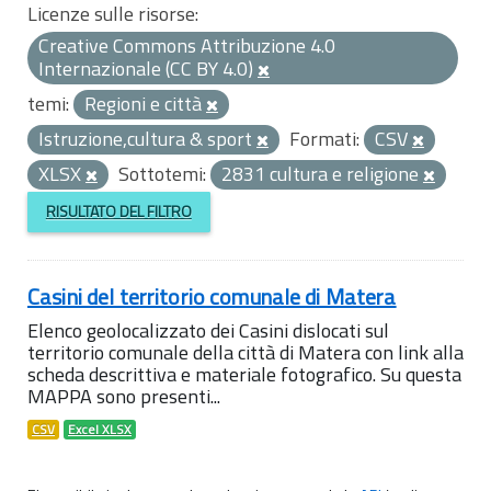
Licenze sulle risorse:
Creative Commons Attribuzione 4.0
Internazionale (CC BY 4.0)
temi:
Regioni e città
Istruzione,cultura & sport
Formati:
CSV
XLSX
Sottotemi:
2831 cultura e religione
RISULTATO DEL FILTRO
Casini del territorio comunale di Matera
Elenco geolocalizzato dei Casini dislocati sul
territorio comunale della città di Matera con link alla
scheda descrittiva e materiale fotografico. Su questa
MAPPA sono presenti...
CSV
Excel XLSX