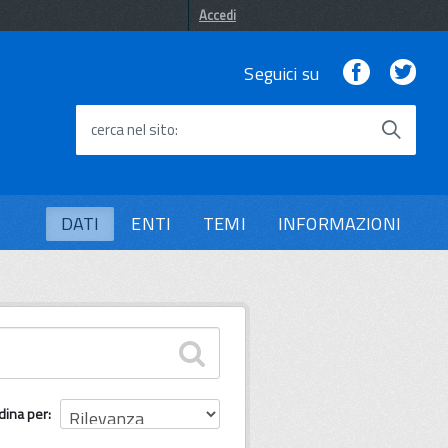
Accedi
Facebook
Twi
Seguici su
cerca nel sito
DATI
ENTI
TEMI
INFORMAZIONI
dina per