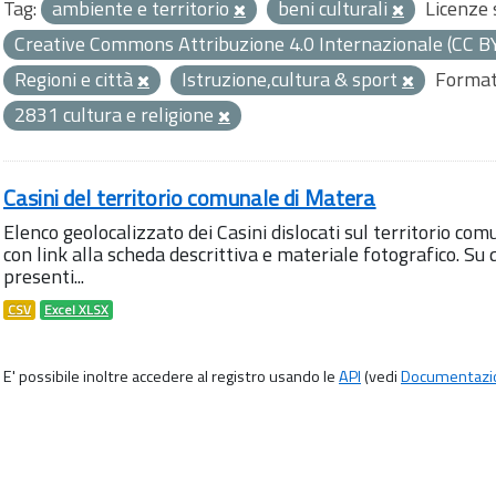
Tag:
ambiente e territorio
beni culturali
Licenze s
Creative Commons Attribuzione 4.0 Internazionale (CC B
Regioni e città
Istruzione,cultura & sport
Format
2831 cultura e religione
Casini del territorio comunale di Matera
Elenco geolocalizzato dei Casini dislocati sul territorio com
con link alla scheda descrittiva e materiale fotografico. 
presenti...
CSV
Excel XLSX
E' possibile inoltre accedere al registro usando le
API
(vedi
Documentazi