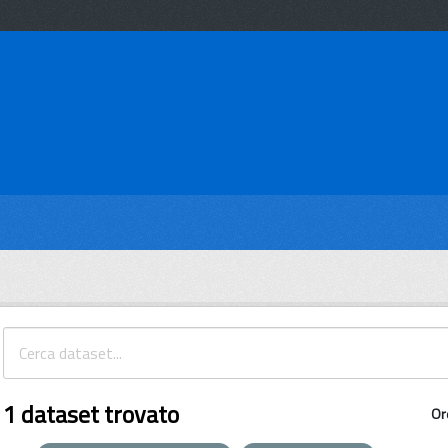
1 dataset trovato
Or