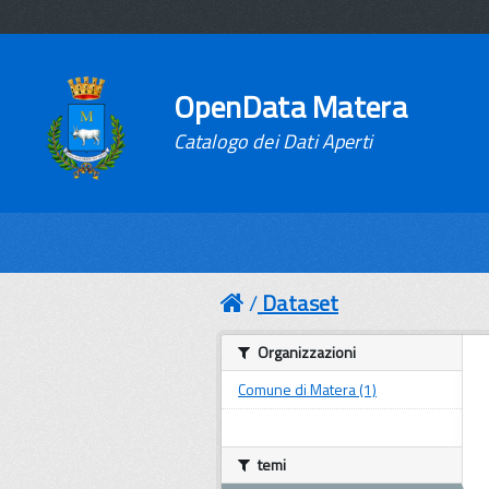
OpenData Matera
Catalogo dei Dati Aperti
Dataset
Organizzazioni
Comune di Matera (1)
temi