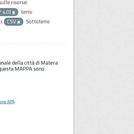
ulle risorse:
Y 4.0)
temi:
i:
CSV
Sottotemi:
unale della città di Matera
Su questa MAPPA sono
one API
).