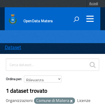
Accedi
OpenData Matera
DATI
ENTI
Dataset
TEMI
INFORMAZIONI
Ordina per
1 dataset trovato
Organizzazioni:
Comune di Matera
Licenze