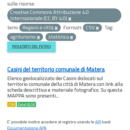
sulle risorse:
Creative Commons Attribuzione 4.0
Internazionale (CC BY 4.0)
temi:
Regioni e città
Formati:
CSV
Tag:
agriturismo
statistica
RISULTATO DEL FILTRO
Casini del territorio comunale di Matera
Elenco geolocalizzato dei Casini dislocati sul
territorio comunale della città di Matera con link alla
scheda descrittiva e materiale fotografico. Su questa
MAPPA sono presenti...
CSV
Excel XLSX
E' possibile inoltre accedere al registro usando le
API
(vedi
Documentazione API
).