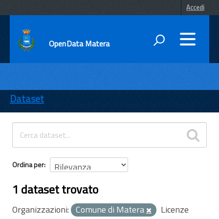
Accedi
OpenData Matera
DATI
ENTI
Dataset
TEMI
INFORMAZIONI
Ordina per
1 dataset trovato
Organizzazioni:
Comune di Matera
Licenze