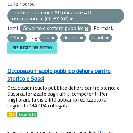
sulle risorse:
Creative Commons Attribuzione 4.0
Internazionale (CC BY 4.0)
temi:
Governo e settore pubblico
Formati:
CSV
Tag:
bar
dehors
tavoli
RISULTATO DEL FILTRO
Occupazioni suolo pubblico dehors centro
storico e Sassi
Occupazioni suolo pubblico dehors centro storico e
Sassi autorizzate dagli uffici competenti. Per
migliorare la visibilità abbiamo realizzato la
seguente MAPPA collegata...
CSV
Excel XLSX
E' possibile inoltre accedere al registro usando le
API
(vedi