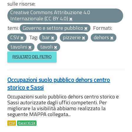
sulle risorse:
Creative Commons Attribuzione 4.0
Internazionale (CC BY 4.0)
temi:
Governo e settore pubblico
Formati:
CSV
Tag:
bar
pizzerie
dehors
tavolini
tavoli
RISULTATO DEL FILTRO
Occupazioni suolo pubblico dehors centro
storico e Sassi
Occupazioni suolo pubblico dehors centro storico e
Sassi autorizzate dagli uffici competenti. Per
migliorare la visibilità abbiamo realizzato la
seguente MAPPA collegata...
CSV
Excel XLSX