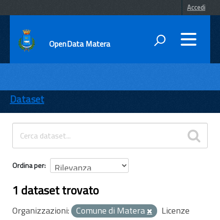
Accedi
OpenData Matera
DATI
ENTI
Dataset
TEMI
INFORMAZIONI
Ordina per
1 dataset trovato
Organizzazioni:
Comune di Matera
Licenze