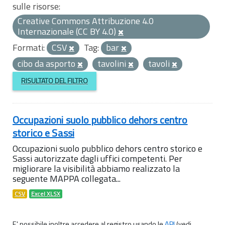
sulle risorse:
Creative Commons Attribuzione 4.0
Internazionale (CC BY 4.0)
Formati:
CSV
Tag:
bar
cibo da asporto
tavolini
tavoli
RISULTATO DEL FILTRO
Occupazioni suolo pubblico dehors centro
storico e Sassi
Occupazioni suolo pubblico dehors centro storico e
Sassi autorizzate dagli uffici competenti. Per
migliorare la visibilità abbiamo realizzato la
seguente MAPPA collegata...
CSV
Excel XLSX
E' possibile inoltre accedere al registro usando le
API
(vedi