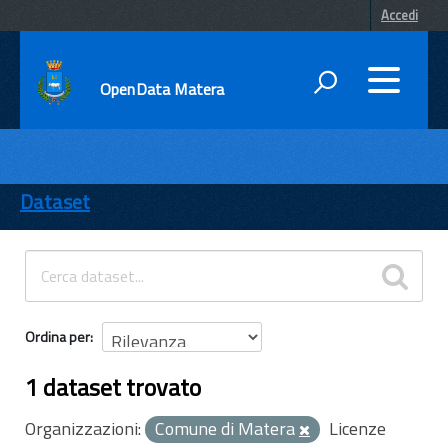
Accedi
OpenData Matera
DATI
ENTI
Dataset
TEMI
INFORMAZIONI
Ordina per
1 dataset trovato
Organizzazioni:
Comune di Matera
Licenze