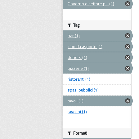
Governo e settore p... (1)
Tag
bar (1)
cibo da asporto (1)
dehors (1)
pizzerie (1)
ristoranti (1)
spazi pubblici (1)
tavoli (1)
tavolini (1)
Formati