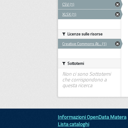
CSV (1)
XLSX (1)
Licenze sulle risorse
Creative Commons At... (1)
Sottotemi
Non ci sono Sottotemi
che corrispondono a
questa ricerca
Informazioni OpenData Matera
Lista cataloghi