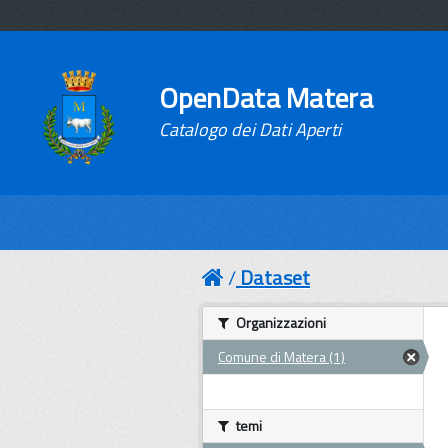
OpenData Matera
Catalogo dei Dati Aperti
Dataset
Organizzazioni
Comune di Matera (1)
temi