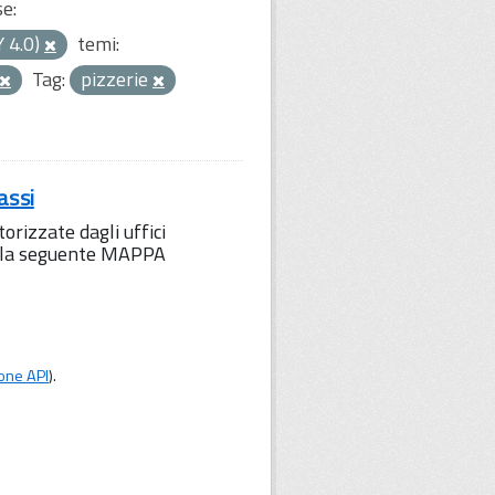
se:
Y 4.0)
temi:
Tag:
pizzerie
assi
orizzate dagli uffici
to la seguente MAPPA
one API
).