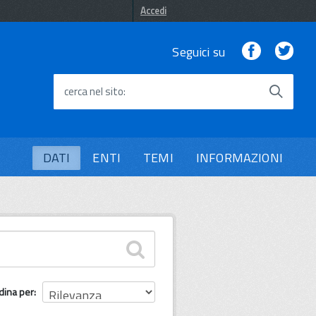
Accedi
Facebook
Twi
Seguici su
cerca nel sito
DATI
ENTI
TEMI
INFORMAZIONI
dina per