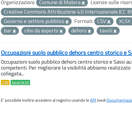
Organizzazioni:
Comune di Matera
Licenze sulle risor
Creative Commons Attribuzione 4.0 Internazionale (CC B
Governo e settore pubblico
Formati:
CSV
XLSX
bar
cibo da asporto
dehors
tavoli
Occupazioni suolo pubblico dehors centro storico e S
Occupazioni suolo pubblico dehors centro storico e Sassi aut
competenti. Per migliorare la visibilità abbiamo realizza
collegata...
CSV
Excel XLSX
E' possibile inoltre accedere al registro usando le
API
(vedi
Documentazi