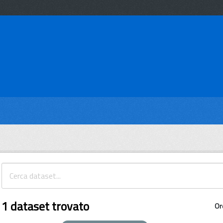
1 dataset trovato
Or