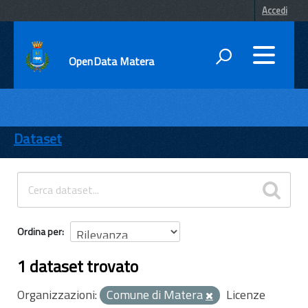
Accedi
OpenData Matera
DATI
ENTI
Dataset
TEMI
INFORMAZIONI
Ordina per
1 dataset trovato
Organizzazioni:
Comune di Matera
Licenze