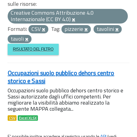
sulle risorse:
Creative Commons Attribuzione 4.0
Internazionale (CC BY 4.0)
Formati:
CSV
Tag:
pizzerie
tavolini
tavoli
RISULTATO DEL FILTRO
Occupazioni suolo pubblico dehors centro
storico e Sassi
Occupazioni suolo pubblico dehors centro storico e
Sassi autorizzate dagli uffici competenti. Per
migliorare la visibilità abbiamo realizzato la
seguente MAPPA collegata...
CSV
Excel XLSX
E' possibile inoltre accedere al registro usando le
API
(vedi