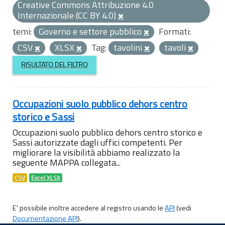
Creative Commons Attribuzione 4.0
Internazionale (CC BY 4.0)
temi:
Governo e settore pubblico
Formati:
CSV
XLSX
Tag:
tavolini
tavoli
RISULTATO DEL FILTRO
Occupazioni suolo pubblico dehors centro
storico e Sassi
Occupazioni suolo pubblico dehors centro storico e
Sassi autorizzate dagli uffici competenti. Per
migliorare la visibilità abbiamo realizzato la
seguente MAPPA collegata...
CSV
Excel XLSX
E' possibile inoltre accedere al registro usando le
API
(vedi
Documentazione API
).