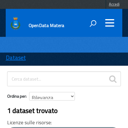
Accedi
OpenData Matera
DATI
ENTI
Dataset
TEMI
INFORMAZIONI
Ordina per
1 dataset trovato
Licenze sulle risorse: