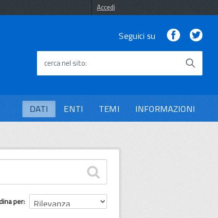
Accedi
Facebook
Twi
Seguici su
cerca nel sito
DATI
ENTI
TEMI
INFORMAZIONI
dina per