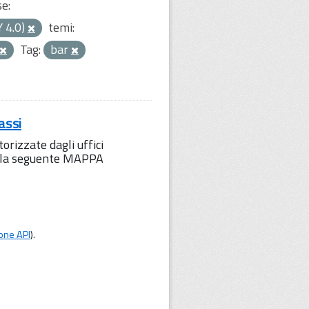
se:
Y 4.0)
temi:
Tag:
bar
assi
orizzate dagli uffici
to la seguente MAPPA
one API
).