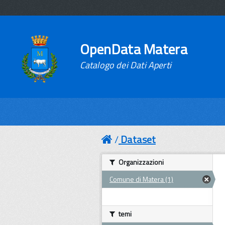
OpenData Matera
Catalogo dei Dati Aperti
Dataset
Organizzazioni
Comune di Matera (1)
temi