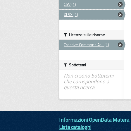
CSV (1)
XLSX (1)
Licenze sulle risorse
Creative Commons At... (1)
Sottotemi
Non ci sono Sottotemi
che corrispondono a
questa ricerca
Informazioni OpenData Matera
Lista cataloghi