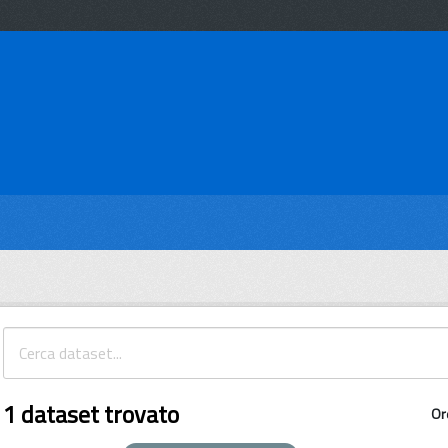
1 dataset trovato
Or