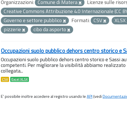
Organizzazioni:
Comune di Matera
Licenze sulle risor
Creative Commons Attribuzione 4.0 Internazionale (CC B
Governo e settore pubblico
Formati:
CSV
XLSX
pizzerie
cibo da asporto
Occupazioni suolo pubblico dehors centro storico e S
Occupazioni suolo pubblico dehors centro storico e Sassi aut
competenti. Per migliorare la visibilità abbiamo realizza
collegata...
CSV
Excel XLSX
E' possibile inoltre accedere al registro usando le
API
(vedi
Documentazi