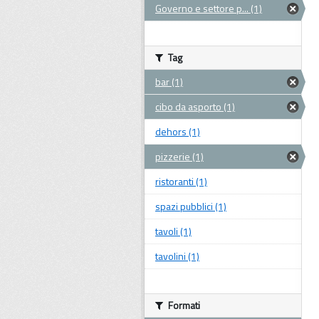
Governo e settore p... (1)
Tag
bar (1)
cibo da asporto (1)
dehors (1)
pizzerie (1)
ristoranti (1)
spazi pubblici (1)
tavoli (1)
tavolini (1)
Formati