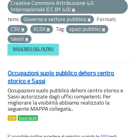
Creative Commons Attribuzione 4.0
Internazionale (CC BY 4.0)
temi:
Governo e settore pubblico
Formati:
CSV
XLSX
Tag:
spazi pubblici
tavoli
RISULTATO DEL FILTRO
Occupazioni suolo pubblico dehors centro
storico e Sassi
Occupazioni suolo pubblico dehors centro storico e
Sassi autorizzate dagli uffici competenti. Per
migliorare la visibilità abbiamo realizzato la
seguente MAPPA collegata...
CSV
Excel XLSX
E' possibile inoltre accedere al registro usando le
API
(vedi