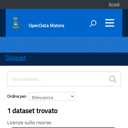
Accedi
OpenData Matera
DATI
ENTI
Dataset
TEMI
INFORMAZIONI
Ordina per
1 dataset trovato
Licenze sulle risorse: