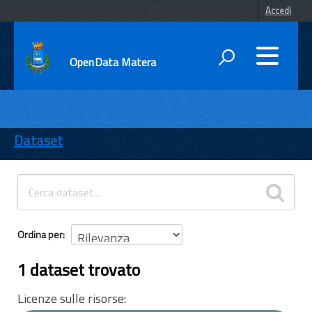
Accedi
OpenData Matera
DATI
ENTI
Dataset
TEMI
INFORMAZIONI
Ordina per
1 dataset trovato
Licenze sulle risorse: