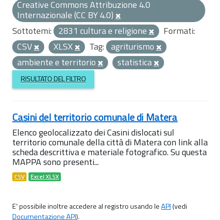
Creative Commons Attribuzione 4.0
Internazionale (CC BY 4.0)
Sottotemi:
2831 cultura e religione
Formati:
CSV
XLSX
Tag:
agriturismo
ambiente e territorio
statistica
RISULTATO DEL FILTRO
Casini del territorio comunale di Matera
Elenco geolocalizzato dei Casini dislocati sul
territorio comunale della città di Matera con link alla
scheda descrittiva e materiale fotografico. Su questa
MAPPA sono presenti...
CSV
Excel XLSX
E' possibile inoltre accedere al registro usando le
API
(vedi
Documentazione API
).