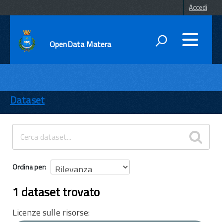
Accedi
OpenData Matera
DATI
ENTI
Dataset
TEMI
INFORMAZIONI
Ordina per
1 dataset trovato
Licenze sulle risorse: