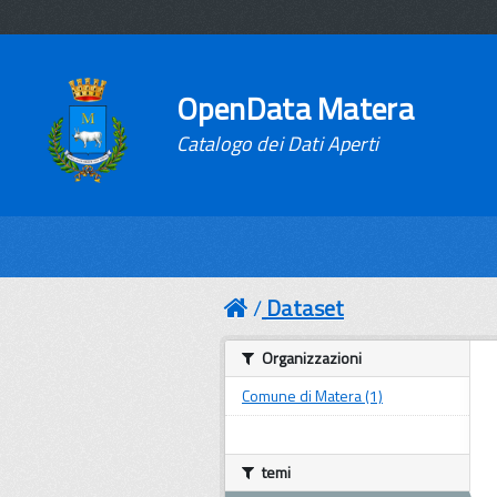
OpenData Matera
Catalogo dei Dati Aperti
Dataset
Organizzazioni
Comune di Matera (1)
temi