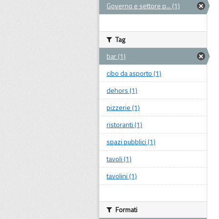
Governo e settore p... (1)
Tag
bar (1)
cibo da asporto (1)
dehors (1)
pizzerie (1)
ristoranti (1)
spazi pubblici (1)
tavoli (1)
tavolini (1)
Formati