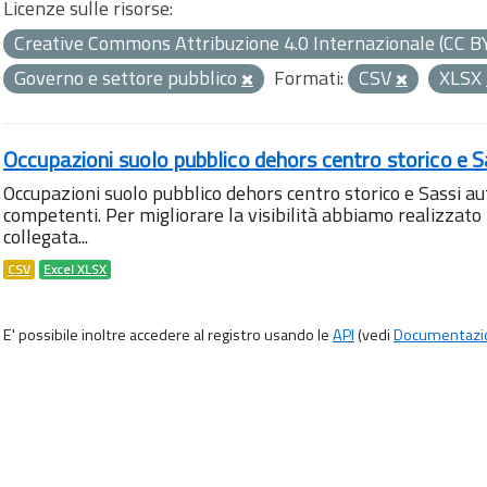
Licenze sulle risorse:
Creative Commons Attribuzione 4.0 Internazionale (CC B
Governo e settore pubblico
Formati:
CSV
XLSX
Occupazioni suolo pubblico dehors centro storico e S
Occupazioni suolo pubblico dehors centro storico e Sassi aut
competenti. Per migliorare la visibilità abbiamo realizza
collegata...
CSV
Excel XLSX
E' possibile inoltre accedere al registro usando le
API
(vedi
Documentazi