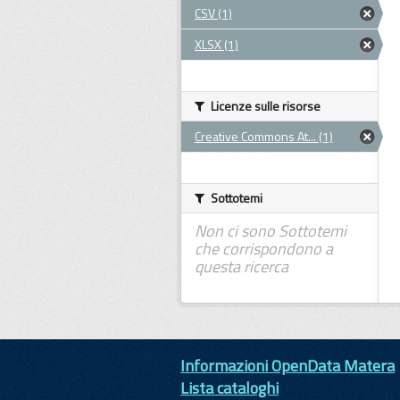
CSV (1)
XLSX (1)
Licenze sulle risorse
Creative Commons At... (1)
Sottotemi
Non ci sono Sottotemi
che corrispondono a
questa ricerca
Informazioni OpenData Matera
Lista cataloghi