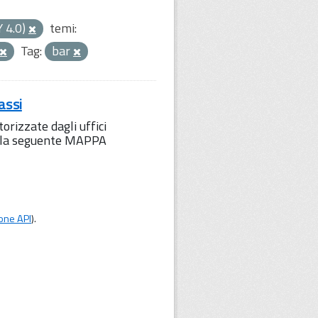
Y 4.0)
temi:
Tag:
bar
assi
orizzate dagli uffici
to la seguente MAPPA
one API
).