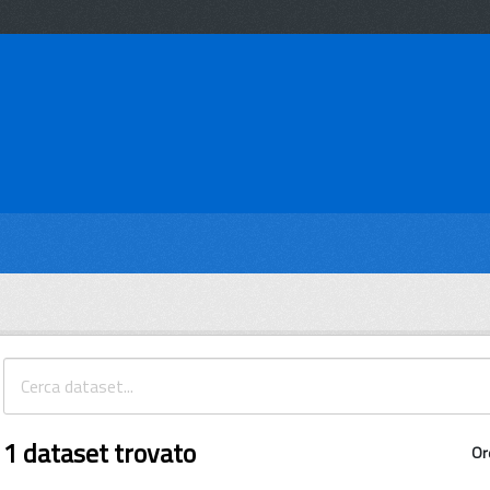
1 dataset trovato
Or