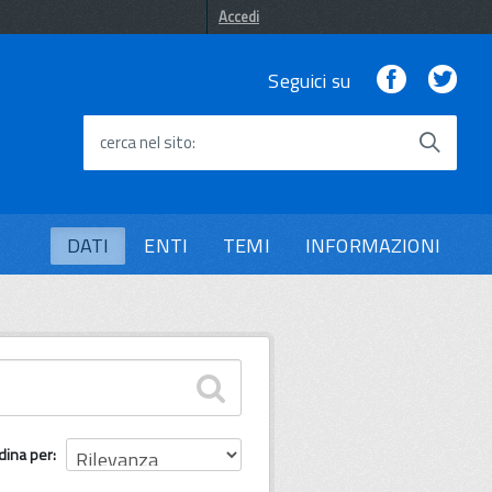
Accedi
Facebook
Twi
Seguici su
cerca nel sito
DATI
ENTI
TEMI
INFORMAZIONI
dina per