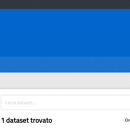
1 dataset trovato
Or