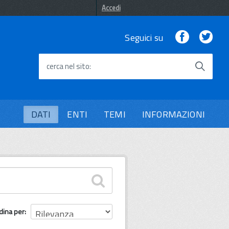
Accedi
Facebook
Twi
Seguici su
cerca nel sito
DATI
ENTI
TEMI
INFORMAZIONI
dina per