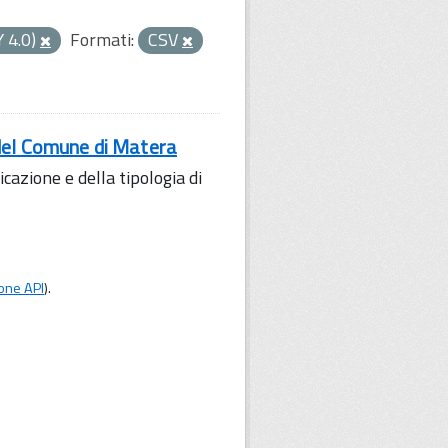
Y 4.0)
Formati:
CSV
 del Comune di Matera
icazione e della tipologia di
one API
).