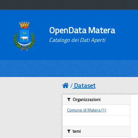
OpenData Matera
Catalogo dei Dati Aperti
Dataset
Organizzazioni
Comune di Matera (1)
temi