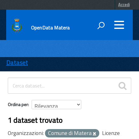
Accedi
OpenData Matera
DATI
ENTI
Dataset
TEMI
INFORMAZIONI
Ordina per
1 dataset trovato
Organizzazioni:
Comune di Matera
Licenze