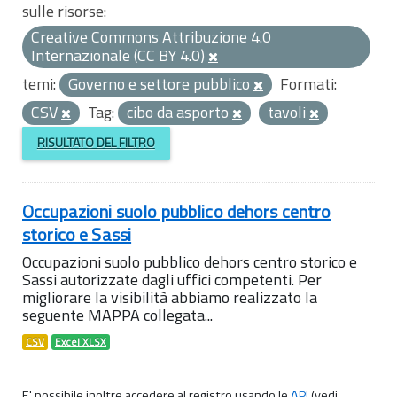
sulle risorse:
Creative Commons Attribuzione 4.0
Internazionale (CC BY 4.0)
temi:
Governo e settore pubblico
Formati:
CSV
Tag:
cibo da asporto
tavoli
RISULTATO DEL FILTRO
Occupazioni suolo pubblico dehors centro
storico e Sassi
Occupazioni suolo pubblico dehors centro storico e
Sassi autorizzate dagli uffici competenti. Per
migliorare la visibilità abbiamo realizzato la
seguente MAPPA collegata...
CSV
Excel XLSX
E' possibile inoltre accedere al registro usando le
API
(vedi