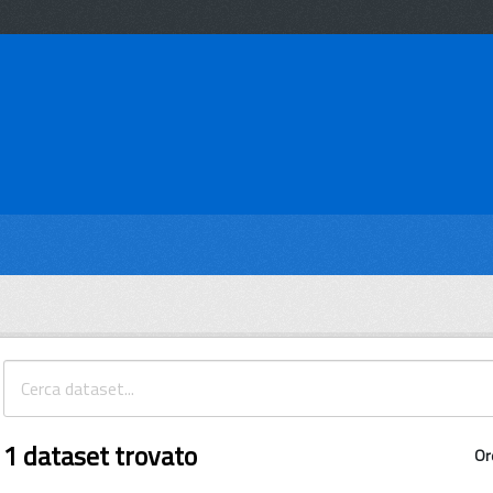
1 dataset trovato
Or