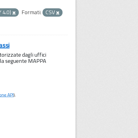
Y 4.0)
Formati:
CSV
assi
orizzate dagli uffici
to la seguente MAPPA
one API
).