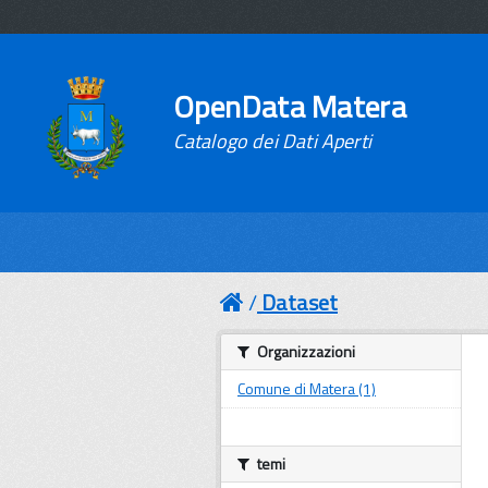
OpenData Matera
Catalogo dei Dati Aperti
Dataset
Organizzazioni
Comune di Matera (1)
temi