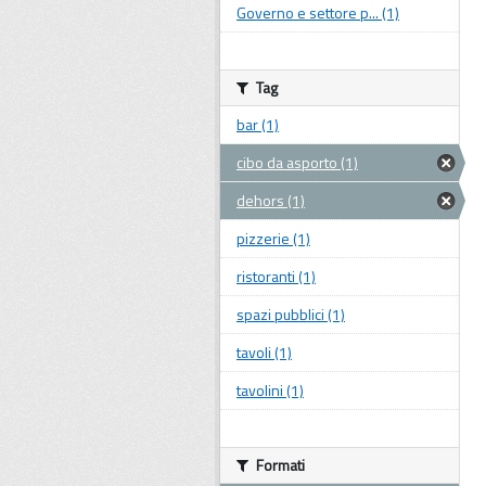
Governo e settore p... (1)
Tag
bar (1)
cibo da asporto (1)
dehors (1)
pizzerie (1)
ristoranti (1)
spazi pubblici (1)
tavoli (1)
tavolini (1)
Formati