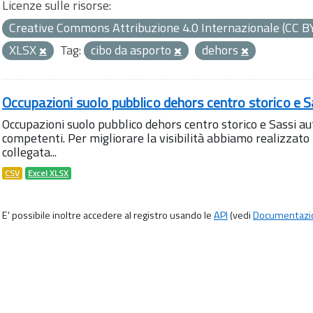
Licenze sulle risorse:
Creative Commons Attribuzione 4.0 Internazionale (CC B
XLSX
Tag:
cibo da asporto
dehors
Occupazioni suolo pubblico dehors centro storico e S
Occupazioni suolo pubblico dehors centro storico e Sassi aut
competenti. Per migliorare la visibilità abbiamo realizza
collegata...
CSV
Excel XLSX
E' possibile inoltre accedere al registro usando le
API
(vedi
Documentazi