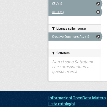
CSV (1)
XLSX (1)
Licenze sulle risorse
Creative Commons At... (1)
Sottotemi
Non ci sono Sottotemi
che corrispondono a
questa ricerca
Informazioni OpenData Matera
Lista cataloghi