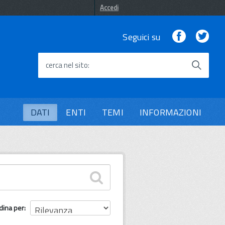
Accedi
Facebook
Twi
Seguici su
cerca nel sito
DATI
ENTI
TEMI
INFORMAZIONI
dina per