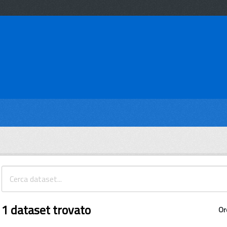
1 dataset trovato
Or