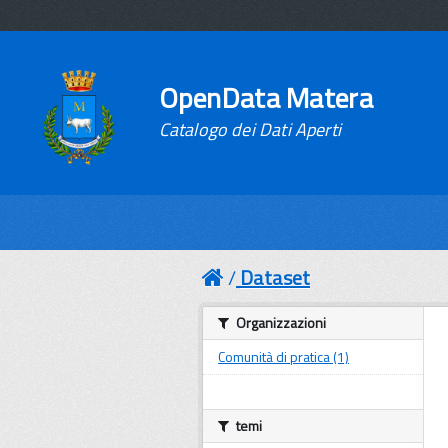
OpenData Matera
Catalogo dei Dati Aperti
Dataset
Organizzazioni
Comunità di pratica (1)
temi