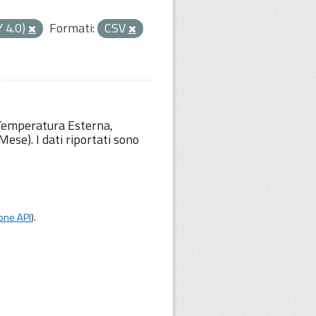
Y 4.0)
Formati:
CSV
 Temperatura Esterna,
ese). I dati riportati sono
one API
).