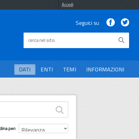
Accedi
Facebook
Twi
Seguici su
cerca nel sito
DATI
ENTI
TEMI
INFORMAZIONI
dina per