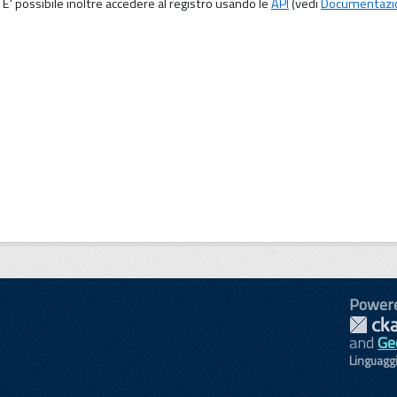
E' possibile inoltre accedere al registro usando le
API
(vedi
Documentazi
Power
and
Ge
Linguagg