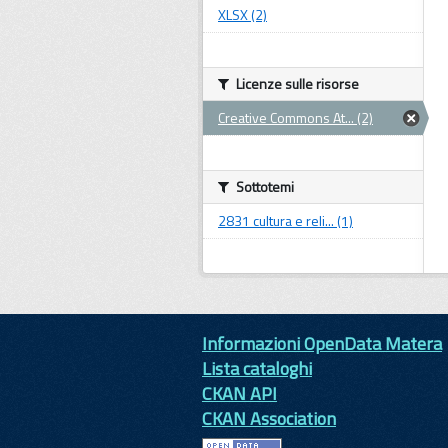
XLSX (2)
Licenze sulle risorse
Creative Commons At... (2)
Sottotemi
2831 cultura e reli... (1)
Informazioni OpenData Matera
Lista cataloghi
CKAN API
CKAN Association