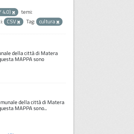
Y 4.0)
temi:
i:
CSV
Tag:
cultura
unale della città di Matera
Su questa MAPPA sono
comunale della città di Matera
u questa MAPPA sono...