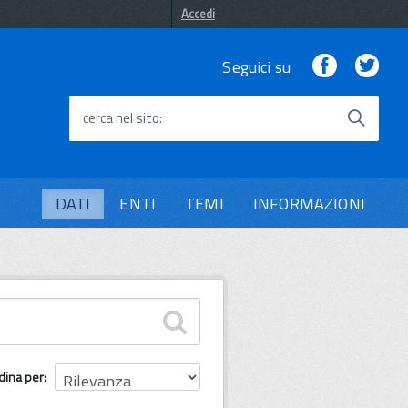
Accedi
Facebook
Twi
Seguici su
cerca nel sito
DATI
ENTI
TEMI
INFORMAZIONI
dina per