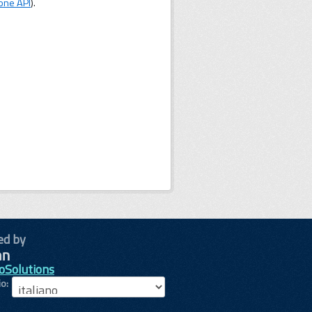
one API
).
ed by
oSolutions
io