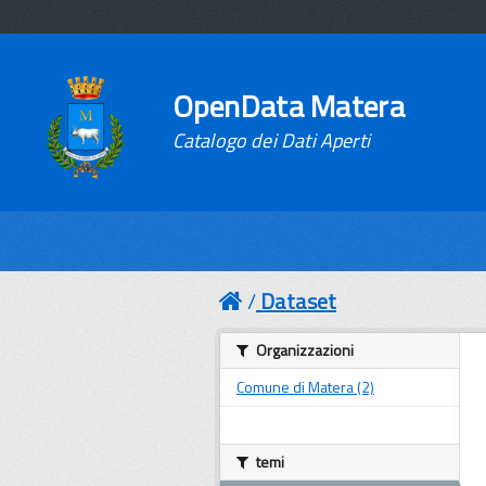
OpenData Matera
Catalogo dei Dati Aperti
Dataset
Organizzazioni
Comune di Matera (2)
temi