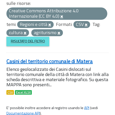
sulle risorse:
Creative Commons Attribuzione 4.0
Internazionale (CC BY 4.0)
temi:
Regioni e città
Formati:
CSV
Tag:
cultura
agriturismo
RISULTATO DEL FILTRO
Casini del territorio comunale di Matera
Elenco geolocalizzato dei Casini dislocati sul
territorio comunale della città di Matera con link alla
scheda descrittiva e materiale fotografico. Su questa
MAPPA sono presenti...
CSV
Excel XLSX
E' possibile inoltre accedere al registro usando le
API
(vedi
Documentazione API
).