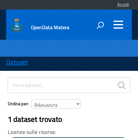
Accedi
OpenData Matera
DATI
ENTI
Dataset
TEMI
INFORMAZIONI
Ordina per
1 dataset trovato
Licenze sulle risorse: