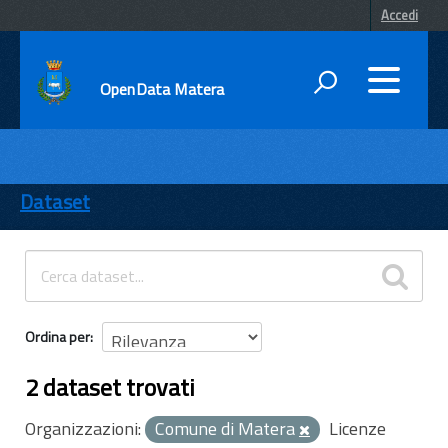
Accedi
OpenData Matera
DATI
ENTI
Dataset
TEMI
INFORMAZIONI
Ordina per
2 dataset trovati
Organizzazioni:
Comune di Matera
Licenze