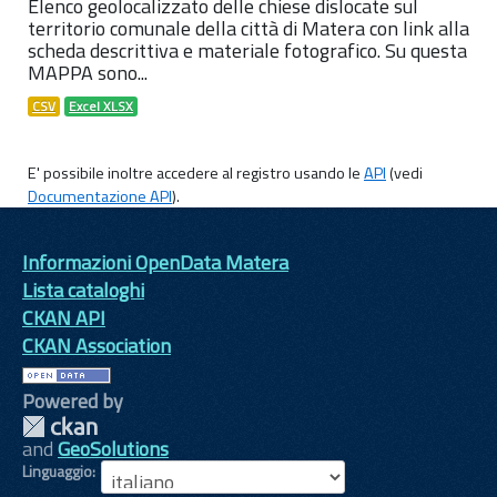
Elenco geolocalizzato delle chiese dislocate sul
territorio comunale della città di Matera con link alla
scheda descrittiva e materiale fotografico. Su questa
MAPPA sono...
CSV
Excel XLSX
E' possibile inoltre accedere al registro usando le
API
(vedi
Documentazione API
).
Informazioni OpenData Matera
Lista cataloghi
CKAN API
CKAN Association
Powered by
and
GeoSolutions
Linguaggio