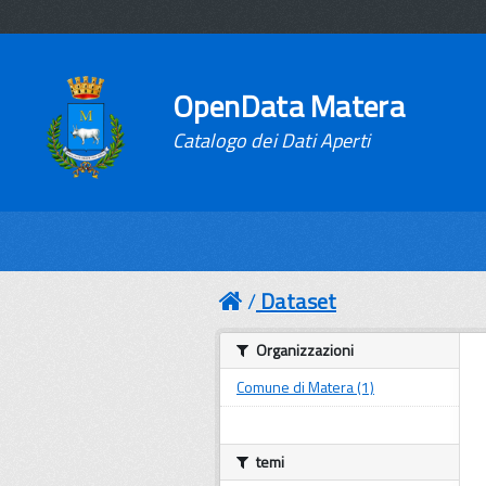
OpenData Matera
Catalogo dei Dati Aperti
Dataset
Organizzazioni
Comune di Matera (1)
temi