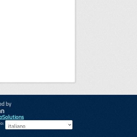
ed by
oSolutions
io