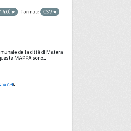
Y 4.0)
Formati:
CSV
comunale della città di Matera
u questa MAPPA sono...
one API
).