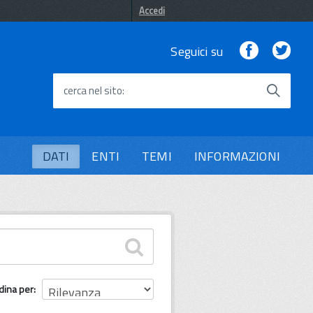
Accedi
Facebook
Twi
Seguici su
cerca nel sito
DATI
ENTI
TEMI
INFORMAZIONI
dina per