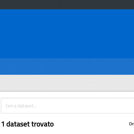
1 dataset trovato
Or