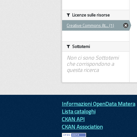
Licenze sulle risorse
Creative Commons At... (1)
Sottotemi
Non ci sono Sottotemi
che corrispondono a
questa ricerca
Informazioni OpenData Matera
Lista cataloghi
CKAN API
CKAN Association