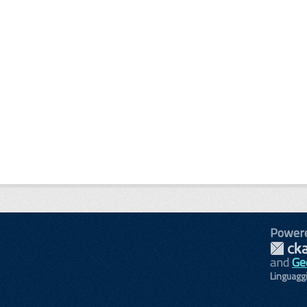
Power
and
Ge
Linguagg