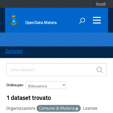
Accedi
OpenData Matera
DATI
ENTI
Dataset
TEMI
INFORMAZIONI
Ordina per
1 dataset trovato
Organizzazioni:
Comune di Matera
Licenze