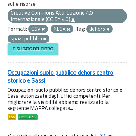
sulle risorse:
Creative Commons Attribuzione 4.0
Internazionale (CC BY 4.0)
Formati:
CSV
XLSX
Tag:
dehors
spazi pubblici
RISULTATO DEL FILTRO
Occupazioni suolo pubblico dehors centro
storico e Sassi
Occupazioni suolo pubblico dehors centro storico e
Sassi autorizzate dagli uffici competenti. Per
migliorare la visibilità abbiamo realizzato la
seguente MAPPA collegata...
CSV
Excel XLSX
E' possibile inoltre accedere al registro usando le
API
(vedi