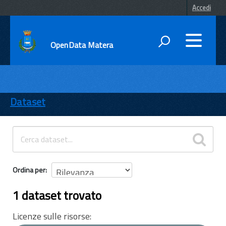
Accedi
OpenData Matera
DATI
ENTI
Dataset
TEMI
INFORMAZIONI
Ordina per
1 dataset trovato
Licenze sulle risorse: