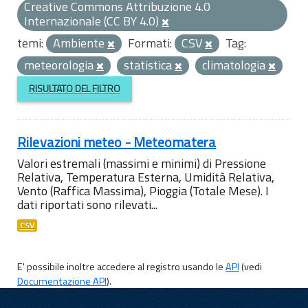
Creative Commons Attribuzione 4.0
Internazionale (CC BY 4.0)
temi:
Ambiente
Formati:
CSV
Tag:
meteorologia
statistica
climatologia
RISULTATO DEL FILTRO
Rilevazioni meteo - Meteomatera
Valori estremali (massimi e minimi) di Pressione
Relativa, Temperatura Esterna, Umidità Relativa,
Vento (Raffica Massima), Pioggia (Totale Mese). I
dati riportati sono rilevati...
CSV
E' possibile inoltre accedere al registro usando le
API
(vedi
Documentazione API
).