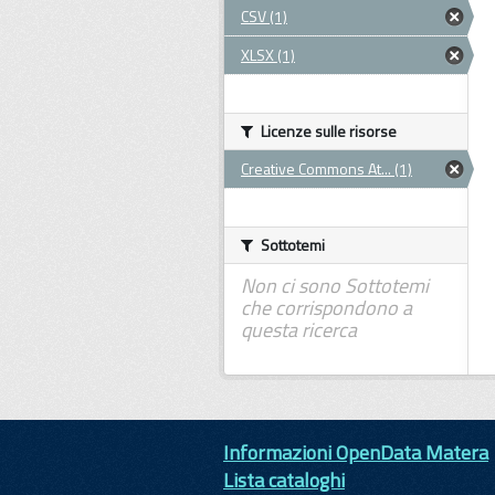
CSV (1)
XLSX (1)
Licenze sulle risorse
Creative Commons At... (1)
Sottotemi
Non ci sono Sottotemi
che corrispondono a
questa ricerca
Informazioni OpenData Matera
Lista cataloghi