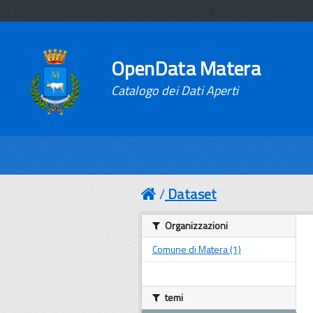
OpenData Matera
Catalogo dei Dati Aperti
Dataset
Organizzazioni
Comune di Matera (1)
temi