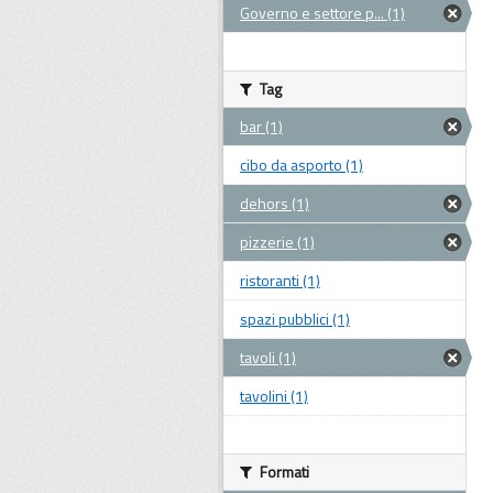
Governo e settore p... (1)
Tag
bar (1)
cibo da asporto (1)
dehors (1)
pizzerie (1)
ristoranti (1)
spazi pubblici (1)
tavoli (1)
tavolini (1)
Formati