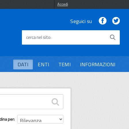
Accedi
Facebook
Twi
Seguici su
cerca nel sito
DATI
ENTI
TEMI
INFORMAZIONI
dina per