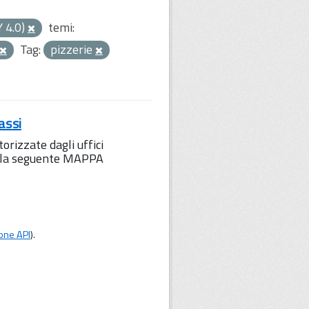
Y 4.0)
temi:
Tag:
pizzerie
assi
orizzate dagli uffici
to la seguente MAPPA
one API
).