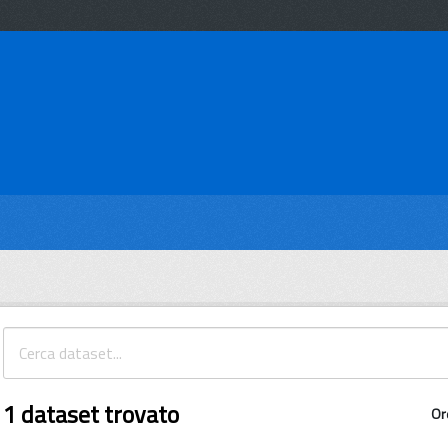
1 dataset trovato
Or