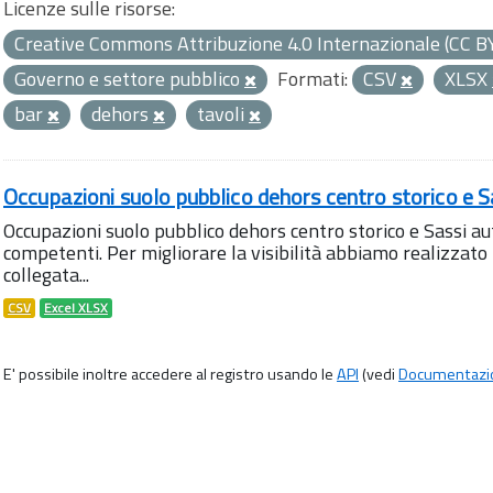
Licenze sulle risorse:
Creative Commons Attribuzione 4.0 Internazionale (CC B
Governo e settore pubblico
Formati:
CSV
XLSX
bar
dehors
tavoli
Occupazioni suolo pubblico dehors centro storico e S
Occupazioni suolo pubblico dehors centro storico e Sassi aut
competenti. Per migliorare la visibilità abbiamo realizza
collegata...
CSV
Excel XLSX
E' possibile inoltre accedere al registro usando le
API
(vedi
Documentazi