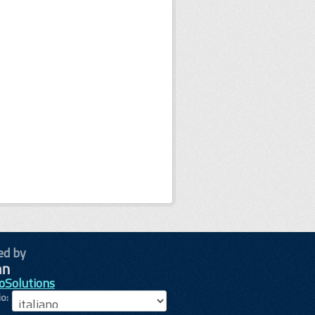
ed by
oSolutions
io