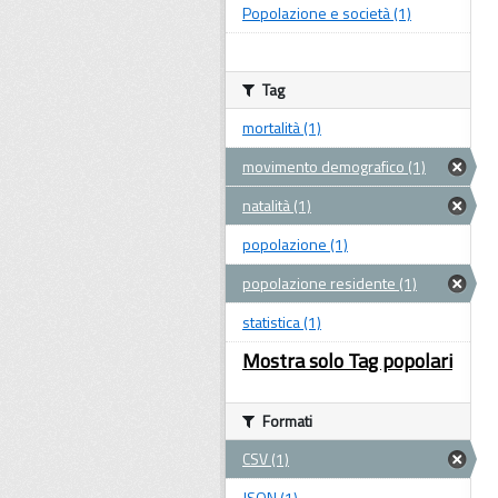
Popolazione e società (1)
Tag
mortalità (1)
movimento demografico (1)
natalità (1)
popolazione (1)
popolazione residente (1)
statistica (1)
Mostra solo Tag popolari
Formati
CSV (1)
JSON (1)