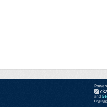
Power
and
Ge
Linguagg