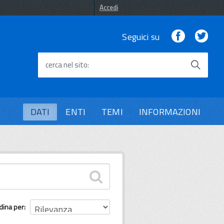
Accedi
Facebook
Twi
Seguici su
cerca nel sito
DATI
ENTI
TEMI
INFORMAZIONI
dina per