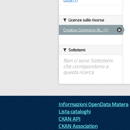
Licenze sulle risorse
Creative Commons At... (1)
Sottotemi
Non ci sono Sottotemi
che corrispondono a
questa ricerca
Informazioni OpenData Matera
Lista cataloghi
CKAN API
CKAN Association