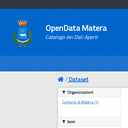
OpenData Matera
Catalogo dei Dati Aperti
Dataset
Organizzazioni
Comune di Matera (1)
temi