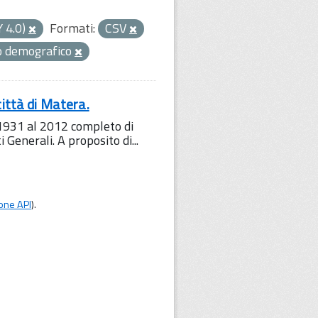
Y 4.0)
Formati:
CSV
 demografico
ttà di Matera.
1931 al 2012 completo di
i Generali. A proposito di...
one API
).