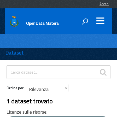
Accedi
OpenData Matera
DATI
ENTI
Dataset
TEMI
INFORMAZIONI
Ordina per
1 dataset trovato
Licenze sulle risorse: