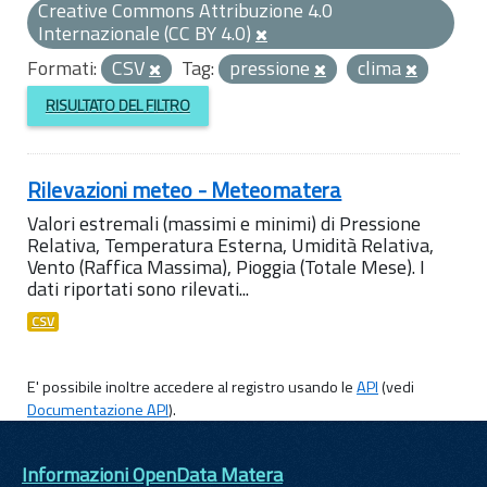
Creative Commons Attribuzione 4.0
Internazionale (CC BY 4.0)
Formati:
CSV
Tag:
pressione
clima
RISULTATO DEL FILTRO
Rilevazioni meteo - Meteomatera
Valori estremali (massimi e minimi) di Pressione
Relativa, Temperatura Esterna, Umidità Relativa,
Vento (Raffica Massima), Pioggia (Totale Mese). I
dati riportati sono rilevati...
CSV
E' possibile inoltre accedere al registro usando le
API
(vedi
Documentazione API
).
Informazioni OpenData Matera