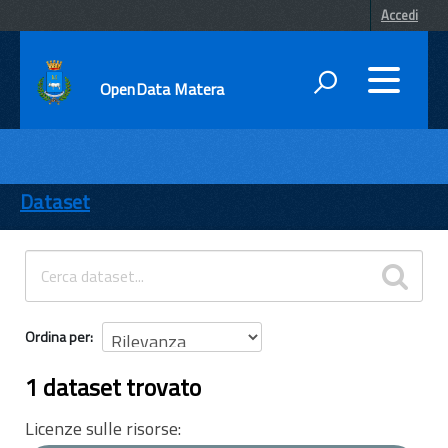
Accedi
OpenData Matera
DATI
ENTI
Dataset
TEMI
INFORMAZIONI
Ordina per
1 dataset trovato
Licenze sulle risorse: