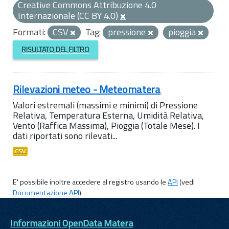
Creative Commons Attribuzione 4.0
Internazionale (CC BY 4.0)
Formati:
CSV
Tag:
pressione
pioggia
RISULTATO DEL FILTRO
Rilevazioni meteo - Meteomatera
Valori estremali (massimi e minimi) di Pressione
Relativa, Temperatura Esterna, Umidità Relativa,
Vento (Raffica Massima), Pioggia (Totale Mese). I
dati riportati sono rilevati...
CSV
E' possibile inoltre accedere al registro usando le
API
(vedi
Documentazione API
).
Informazioni OpenData Matera