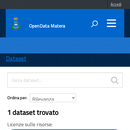
Accedi
OpenData Matera
DATI
ENTI
Dataset
TEMI
INFORMAZIONI
Ordina per
1 dataset trovato
Licenze sulle risorse: