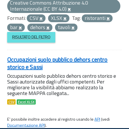
Creative Commons Attribuzione 4.0
Internazionale (CC BY 4.0)
Formati:
CSV
XLSX
Tag:
ristoranti
bar
dehors
tavoli
RISULTATO DEL FILTRO
Occupazioni suolo pubblico dehors centro
storico e Sassi
Occupazioni suolo pubblico dehors centro storico e
Sassi autorizzate dagli uffici competenti. Per
migliorare la visibilità abbiamo realizzato la
seguente MAPPA collegata...
CSV
Excel XLSX
E' possibile inoltre accedere al registro usando le
API
(vedi
Documentazione API
).