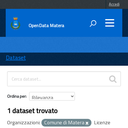
Accedi
OpenData Matera
DATI
ENTI
Dataset
TEMI
INFORMAZIONI
Ordina per
1 dataset trovato
Organizzazioni:
Comune di Matera
Licenze