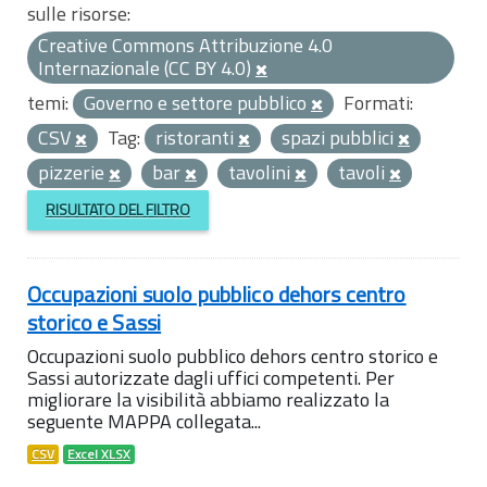
sulle risorse:
Creative Commons Attribuzione 4.0
Internazionale (CC BY 4.0)
temi:
Governo e settore pubblico
Formati:
CSV
Tag:
ristoranti
spazi pubblici
pizzerie
bar
tavolini
tavoli
RISULTATO DEL FILTRO
Occupazioni suolo pubblico dehors centro
storico e Sassi
Occupazioni suolo pubblico dehors centro storico e
Sassi autorizzate dagli uffici competenti. Per
migliorare la visibilità abbiamo realizzato la
seguente MAPPA collegata...
CSV
Excel XLSX