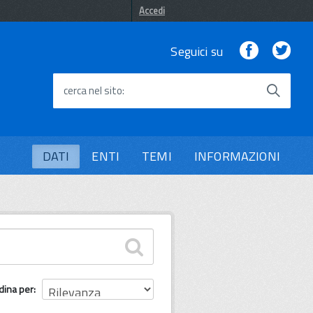
Accedi
Facebook
Twi
Seguici su
cerca nel sito
DATI
ENTI
TEMI
INFORMAZIONI
dina per