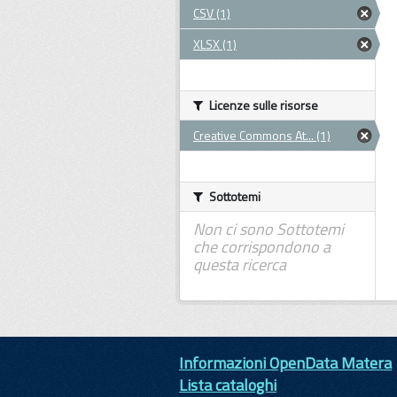
CSV (1)
XLSX (1)
Licenze sulle risorse
Creative Commons At... (1)
Sottotemi
Non ci sono Sottotemi
che corrispondono a
questa ricerca
Informazioni OpenData Matera
Lista cataloghi