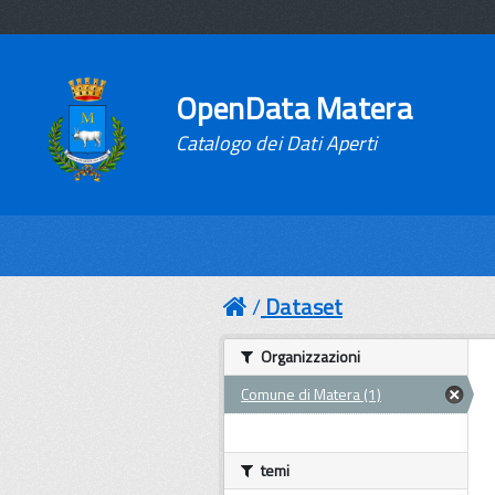
OpenData Matera
Catalogo dei Dati Aperti
Dataset
Organizzazioni
Comune di Matera (1)
temi