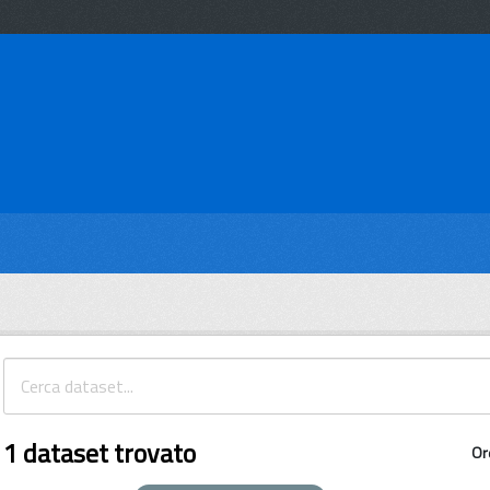
1 dataset trovato
Or