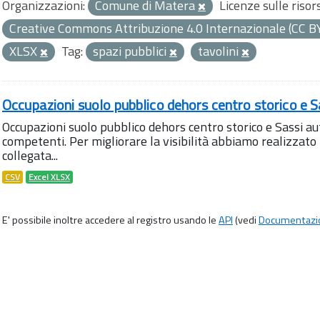
Organizzazioni:
Comune di Matera
Licenze sulle risor
Creative Commons Attribuzione 4.0 Internazionale (CC B
XLSX
Tag:
spazi pubblici
tavolini
Occupazioni suolo pubblico dehors centro storico e S
Occupazioni suolo pubblico dehors centro storico e Sassi aut
competenti. Per migliorare la visibilità abbiamo realizza
collegata...
CSV
Excel XLSX
E' possibile inoltre accedere al registro usando le
API
(vedi
Documentazi