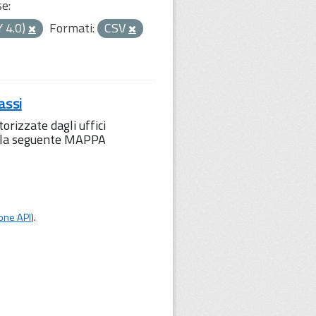
se:
Y 4.0)
Formati:
CSV
assi
orizzate dagli uffici
to la seguente MAPPA
one API
).