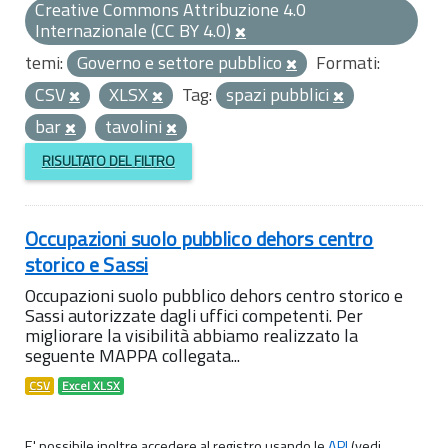
Creative Commons Attribuzione 4.0
Internazionale (CC BY 4.0)
temi:
Governo e settore pubblico
Formati:
CSV
XLSX
Tag:
spazi pubblici
bar
tavolini
RISULTATO DEL FILTRO
Occupazioni suolo pubblico dehors centro
storico e Sassi
Occupazioni suolo pubblico dehors centro storico e
Sassi autorizzate dagli uffici competenti. Per
migliorare la visibilità abbiamo realizzato la
seguente MAPPA collegata...
CSV
Excel XLSX
E' possibile inoltre accedere al registro usando le
API
(vedi