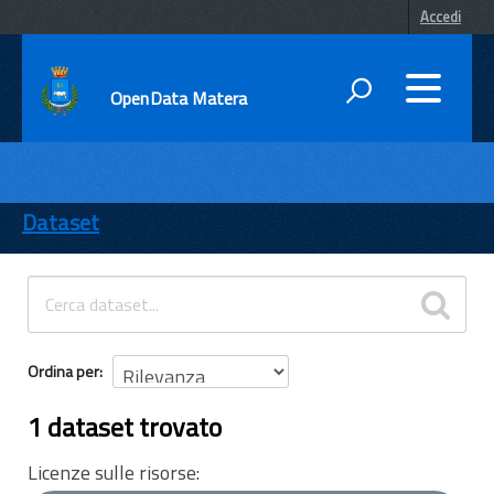
Accedi
OpenData Matera
DATI
ENTI
Dataset
TEMI
INFORMAZIONI
Ordina per
1 dataset trovato
Licenze sulle risorse: