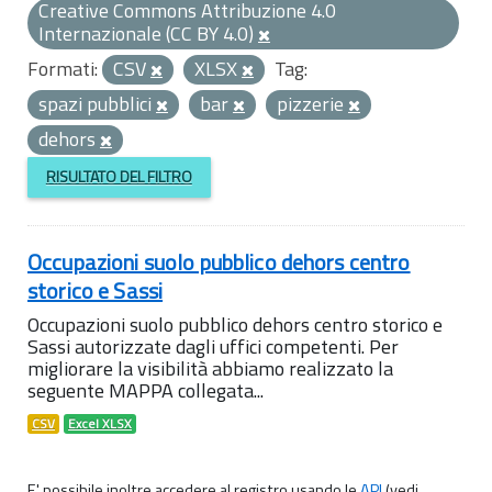
Creative Commons Attribuzione 4.0
Internazionale (CC BY 4.0)
Formati:
CSV
XLSX
Tag:
spazi pubblici
bar
pizzerie
dehors
RISULTATO DEL FILTRO
Occupazioni suolo pubblico dehors centro
storico e Sassi
Occupazioni suolo pubblico dehors centro storico e
Sassi autorizzate dagli uffici competenti. Per
migliorare la visibilità abbiamo realizzato la
seguente MAPPA collegata...
CSV
Excel XLSX
E' possibile inoltre accedere al registro usando le
API
(vedi