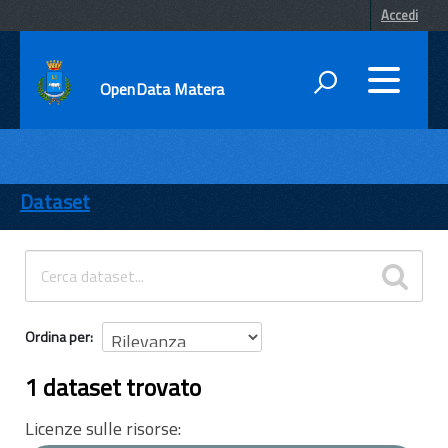
Accedi
OpenData Matera
DATI
ENTI
Dataset
TEMI
INFORMAZIONI
Ordina per
1 dataset trovato
Licenze sulle risorse: