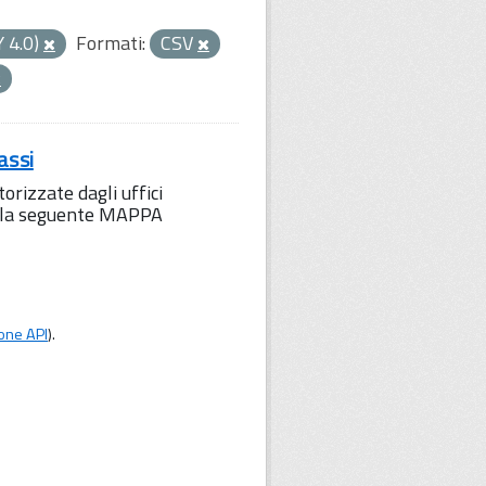
Y 4.0)
Formati:
CSV
assi
orizzate dagli uffici
to la seguente MAPPA
one API
).