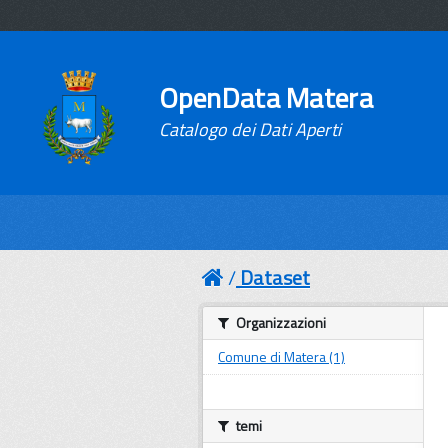
OpenData Matera
Catalogo dei Dati Aperti
Dataset
Organizzazioni
Comune di Matera (1)
temi