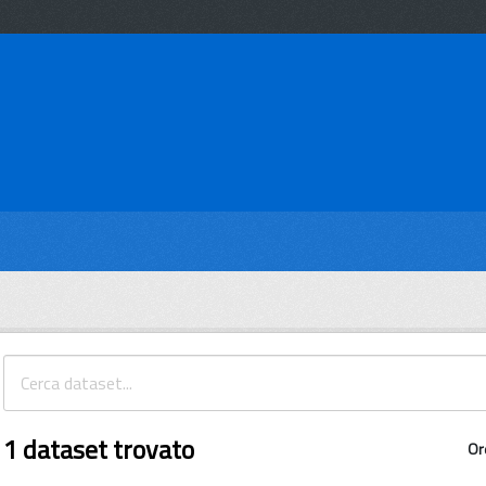
1 dataset trovato
Or