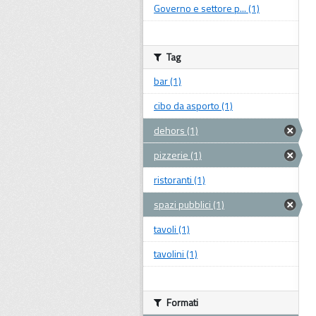
Governo e settore p... (1)
Tag
bar (1)
cibo da asporto (1)
dehors (1)
pizzerie (1)
ristoranti (1)
spazi pubblici (1)
tavoli (1)
tavolini (1)
Formati