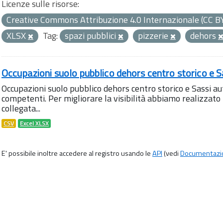
Licenze sulle risorse:
Creative Commons Attribuzione 4.0 Internazionale (CC B
XLSX
Tag:
spazi pubblici
pizzerie
dehors
Occupazioni suolo pubblico dehors centro storico e S
Occupazioni suolo pubblico dehors centro storico e Sassi aut
competenti. Per migliorare la visibilità abbiamo realizza
collegata...
CSV
Excel XLSX
E' possibile inoltre accedere al registro usando le
API
(vedi
Documentazi