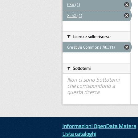
CSV (1)
XLSX (1)
Licenze sulle risorse
Creative Commons At... (1)
Sottotemi
Non ci sono Sottotemi
che corrispondono a
questa ricerca
Informazioni OpenData Matera
Lista cataloghi