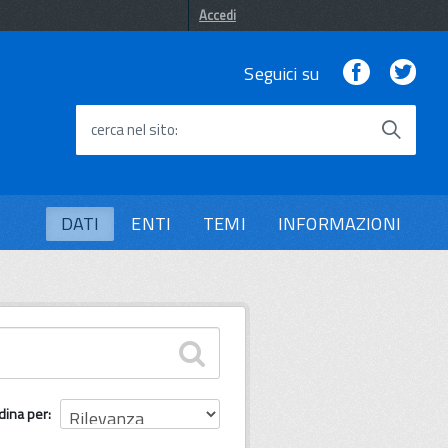
Accedi
Facebook
Twi
Seguici su
cerca nel sito
DATI
ENTI
TEMI
INFORMAZIONI
dina per