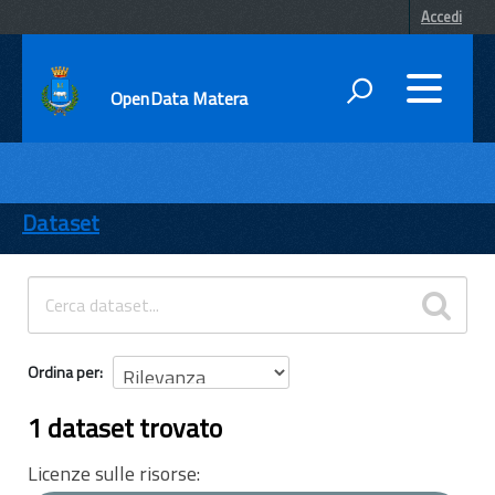
Accedi
OpenData Matera
DATI
ENTI
Dataset
TEMI
INFORMAZIONI
Ordina per
1 dataset trovato
Licenze sulle risorse: