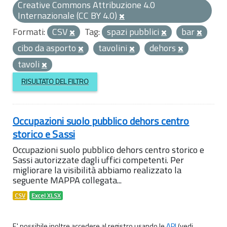
Creative Commons Attribuzione 4.0
Internazionale (CC BY 4.0)
Formati:
CSV
Tag:
spazi pubblici
bar
cibo da asporto
tavolini
dehors
tavoli
RISULTATO DEL FILTRO
Occupazioni suolo pubblico dehors centro
storico e Sassi
Occupazioni suolo pubblico dehors centro storico e
Sassi autorizzate dagli uffici competenti. Per
migliorare la visibilità abbiamo realizzato la
seguente MAPPA collegata...
CSV
Excel XLSX
E' possibile inoltre accedere al registro usando le
API
(vedi