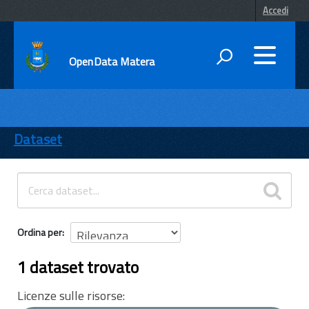
Accedi
OpenData Matera
DATI
ENTI
Dataset
TEMI
INFORMAZIONI
Ordina per
1 dataset trovato
Licenze sulle risorse: