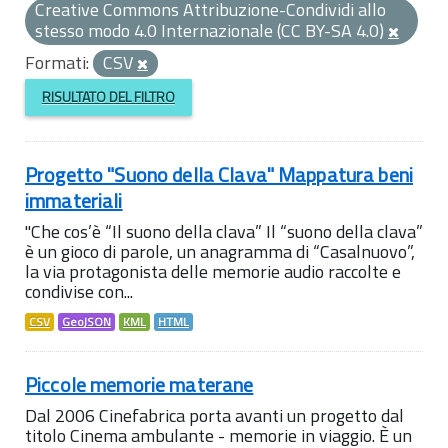
Creative Commons Attribuzione-Condividi allo
stesso modo 4.0 Internazionale (CC BY-SA 4.0)
Formati:
CSV
RISULTATO DEL FILTRO
Progetto "Suono della Clava" Mappatura beni
immateriali
"Che cos’è “Il suono della clava” Il “suono della clava”
è un gioco di parole, un anagramma di “Casalnuovo”,
la via protagonista delle memorie audio raccolte e
condivise con...
CSV
GeoJSON
KML
HTML
Piccole memorie materane
Dal 2006 Cinefabrica porta avanti un progetto dal
titolo Cinema ambulante - memorie in viaggio. È un