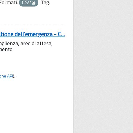
Formati:
CSV
Tag:
tione dell'emergenza - C...
lienza, aree di attesa,
amento
one API
).