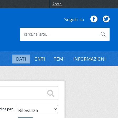
Accedi
Facebook
Twi
Seguici su
cerca nel sito
DATI
ENTI
TEMI
INFORMAZIONI
dina per