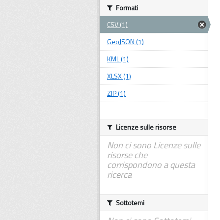
Formati
CSV (1)
GeoJSON (1)
KML (1)
XLSX (1)
ZIP (1)
Licenze sulle risorse
Non ci sono Licenze sulle
risorse che
corrispondono a questa
ricerca
Sottotemi