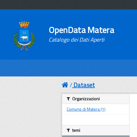
OpenData Matera
Catalogo dei Dati Aperti
Dataset
Organizzazioni
Comune di Matera (1)
temi