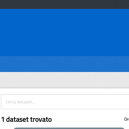
1 dataset trovato
Or