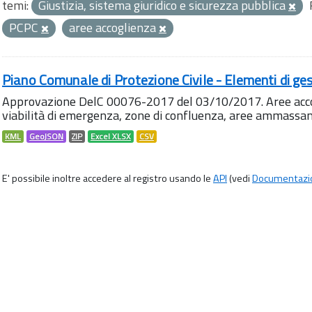
temi:
Giustizia, sistema giuridico e sicurezza pubblica
PCPC
aree accoglienza
Piano Comunale di Protezione Civile - Elementi di ges
Approvazione DelC 00076-2017 del 03/10/2017. Aree accog
viabilità di emergenza, zone di confluenza, aree ammass
KML
GeoJSON
ZIP
Excel XLSX
CSV
E' possibile inoltre accedere al registro usando le
API
(vedi
Documentazi