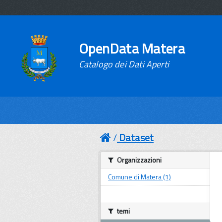
OpenData Matera
Catalogo dei Dati Aperti
Dataset
Organizzazioni
Comune di Matera (1)
temi