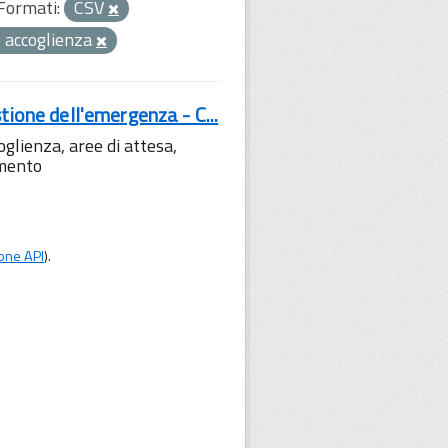
Formati:
CSV
 accoglienza
tione dell'emergenza - C...
lienza, aree di attesa,
amento
one API
).