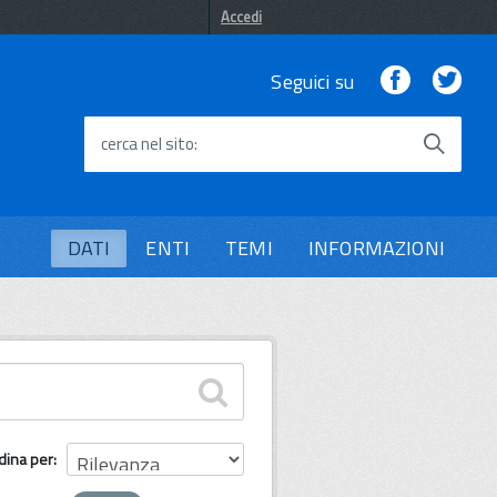
Accedi
Facebook
Twi
Seguici su
cerca nel sito
DATI
ENTI
TEMI
INFORMAZIONI
dina per