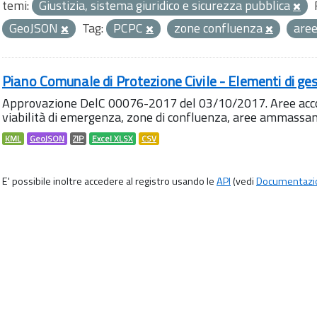
temi:
Giustizia, sistema giuridico e sicurezza pubblica
GeoJSON
Tag:
PCPC
zone confluenza
aree
Piano Comunale di Protezione Civile - Elementi di ges
Approvazione DelC 00076-2017 del 03/10/2017. Aree accog
viabilità di emergenza, zone di confluenza, aree ammass
KML
GeoJSON
ZIP
Excel XLSX
CSV
E' possibile inoltre accedere al registro usando le
API
(vedi
Documentazi