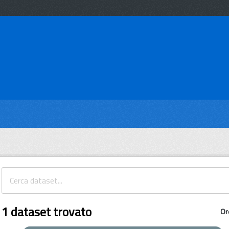
1 dataset trovato
Or