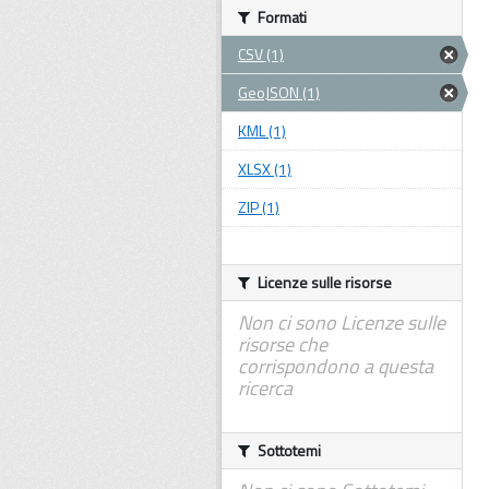
Formati
CSV (1)
GeoJSON (1)
KML (1)
XLSX (1)
ZIP (1)
Licenze sulle risorse
Non ci sono Licenze sulle
risorse che
corrispondono a questa
ricerca
Sottotemi