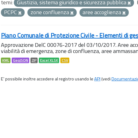
temi:
Giustizia, sistema giuridico e sicurezza pubblica
PCPC
zone confluenza
aree accoglienza
Piano Comunale di Protezione Civile - Elementi di ges
Approvazione DelC 00076-2017 del 03/10/2017. Aree accog
viabilità di emergenza, zone di confluenza, aree ammass
KML
GeoJSON
ZIP
Excel XLSX
CSV
E' possibile inoltre accedere al registro usando le
API
(vedi
Documentazi