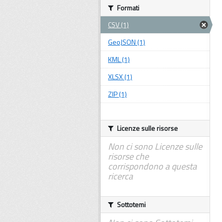
Formati
CSV (1)
GeoJSON (1)
KML (1)
XLSX (1)
ZIP (1)
Licenze sulle risorse
Non ci sono Licenze sulle
risorse che
corrispondono a questa
ricerca
Sottotemi