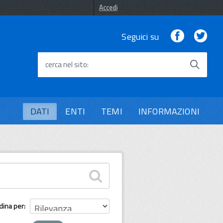
Accedi
Facebook
Twi
Seguici su
cerca nel sito
DATI
ENTI
TEMI
INFORMAZIONI
dina per