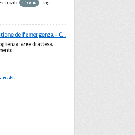
Formati:
CSV
Tag:
tione dell'emergenza - C...
lienza, aree di attesa,
amento
one API
).