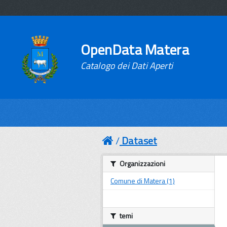
OpenData Matera
Catalogo dei Dati Aperti
Dataset
Organizzazioni
Comune di Matera (1)
temi