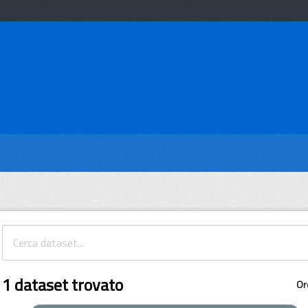
1 dataset trovato
Or